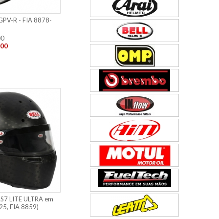
GPV-R - FIA 8878-
00
,00
RS7 LITE ULTRA em
25, FIA 8859)