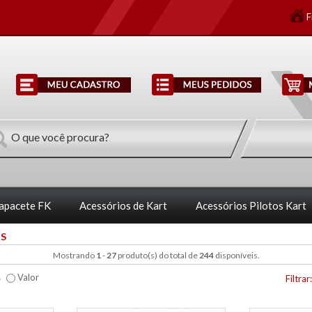
F
Capacete FK
Acessórios de Kart
Acessórios Pilotos Kart
S
Mostrando
1
-
27
produto(s) do total de
244
disponíveis.
s
Valor
Filtrar: