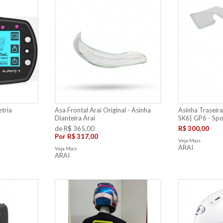
etria
Asa Frontal Arai Original - Asinha
Asinha Traseir
Dianteira Arai
SK6| GP6 - Spoi
de R$ 365,00
R$ 300,00
Por
R$ 317,00
Veja Mais
ARAI
Veja Mais
ARAI