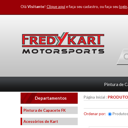
Olá
Visitante
!
Clique aqui
e faça seu cadastro, ou faça seu
login
.
Pintura de 
PRODUTO
Página Inicial
:
Departamentos
Pintura de Capacete FK
Ordenar por:
Produto
Acessórios de Kart