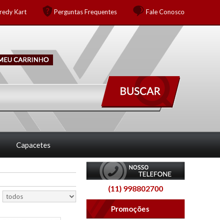
redy Kart
Perguntas Frequentes
Fale Conosco
Capacetes
(11) 998802700
Promoções