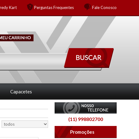
redy Kart
Perguntas Frequentes
Fale Conosco
Capacetes
(11) 998802700
Promoções