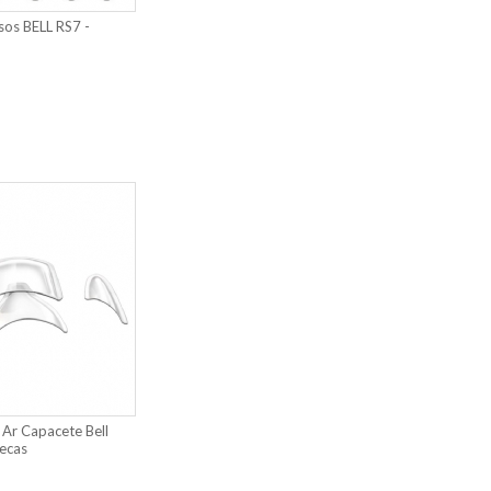
sos BELL RS7 -
 Ar Capacete Bell
pecas