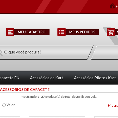
F
Capacete FK
Acessórios de Kart
Acessórios Pilotos Kart
ACESSÓRIOS DE CAPACETE
Mostrando
1
-
27
produto(s) do total de
28
disponíveis.
s
Valor
Filtrar: