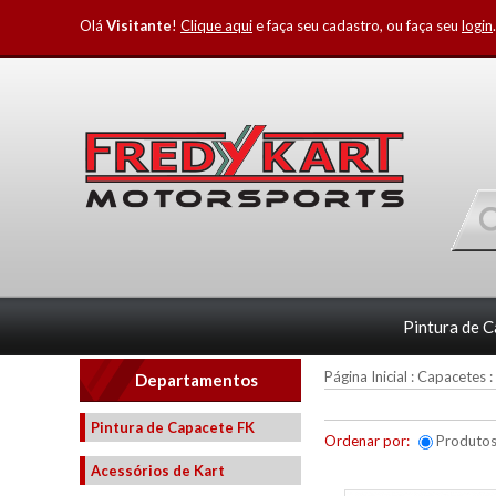
Olá
Visitante
!
Clique aqui
e faça seu cadastro, ou faça seu
login
.
Pintura de 
Página Inicial
:
Capacetes
:
Departamentos
Pintura de Capacete FK
Ordenar por:
Produto
Acessórios de Kart