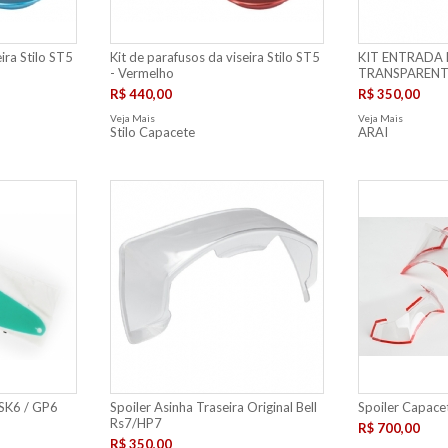
ira Stilo ST5
Kit de parafusos da viseira Stilo ST5
KIT ENTRADA 
- Vermelho
TRANSPARENT
R$ 440,00
R$ 350,00
Veja Mais
Veja Mais
Stilo Capacete
ARAI
 SK6 / GP6
Spoiler Asinha Traseira Original Bell
Spoiler Capacet
Rs7/HP7
R$ 700,00
R$ 350,00