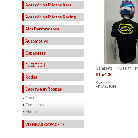
Acessórios Pilotos Kart
Acessórios Pilotos Racing
Alta Performance
Automotivo
Capacetes
FUELTECH
Camiseta FK Design - 
R$ 64,00
Rodas
Veja Mais
FK DESIGN
Sportwear/Roupas
Bone
Camisetas
Moleton
VISEIRAS CAPACETE