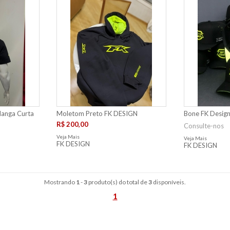
Manga Curta
Moletom Preto FK DESIGN
Bone FK Desig
R$ 200,00
Consulte-nos
Veja Mais
Veja Mais
FK DESIGN
FK DESIGN
Mostrando
1
-
3
produto(s) do total de
3
disponíveis.
1