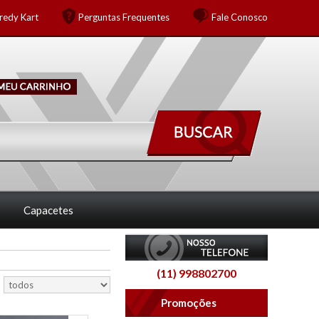
redy Kart
Perguntas Frequentes
Fale Conosco
Capacetes
(11) 998802700
Promoções