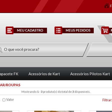
F
Capacete FK
Acessórios de Kart
Acessórios Pilotos Kart
AR/ROUPAS
Mostrando
1
-
3
produto(s) do total de
3
disponíveis.
s
Valor
Filtrar: