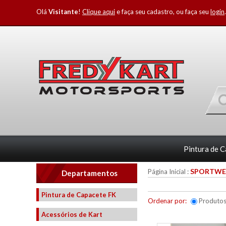
Olá
Visitante
!
Clique aqui
e faça seu cadastro, ou faça seu
login
.
Pintura de 
SPORTWE
Página Inicial
:
Departamentos
Pintura de Capacete FK
Ordenar por:
Produto
Acessórios de Kart