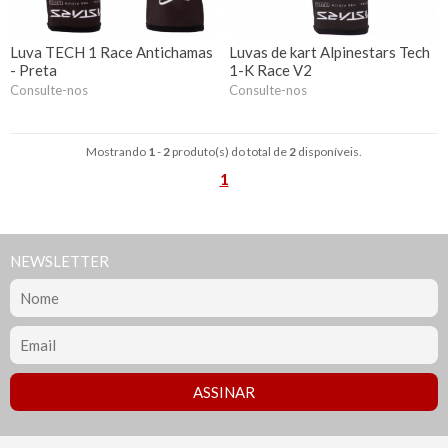
Luva TECH 1 Race Antichamas
Luvas de kart Alpinestars Tech
- Preta
1-K Race V2
Consulte-nos
Consulte-nos
Mostrando
1
-
2
produto(s) do total de
2
disponíveis.
1
NEWSLETTER